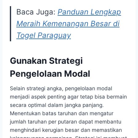
Baca Juga:
Panduan Lengkap
Meraih Kemenangan Besar di
Togel Paraguay
Gunakan Strategi
Pengelolaan Modal
Selain strategi angka, pengelolaan modal
menjadi aspek penting agar tetap bisa bermain
secara optimal dalam jangka panjang.
Menentukan batas taruhan dan mengatur
jumlah taruhan per putaran dapat membantu
menghindari kerugian besar dan memastikan