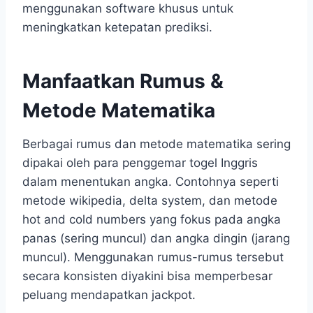
menggunakan software khusus untuk
meningkatkan ketepatan prediksi.
Manfaatkan Rumus &
Metode Matematika
Berbagai rumus dan metode matematika sering
dipakai oleh para penggemar togel Inggris
dalam menentukan angka. Contohnya seperti
metode wikipedia, delta system, dan metode
hot and cold numbers yang fokus pada angka
panas (sering muncul) dan angka dingin (jarang
muncul). Menggunakan rumus-rumus tersebut
secara konsisten diyakini bisa memperbesar
peluang mendapatkan jackpot.