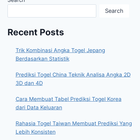
Search
Recent Posts
Trik Kombinasi Angka Togel Jepang
Berdasarkan Statistik
Prediksi Togel China Teknik Analisa Angka 2D
3D dan 4D
Cara Membuat Tabel Prediksi Togel Korea
dari Data Keluaran
Rahasia Togel Taiwan Membuat Prediksi Yang
Lebih Konsisten