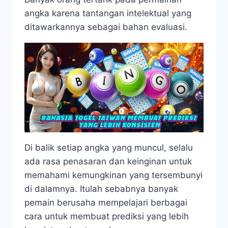
angka karena tantangan intelektual yang
ditawarkannya sebagai bahan evaluasi.
Di balik setiap angka yang muncul, selalu
ada rasa penasaran dan keinginan untuk
memahami kemungkinan yang tersembunyi
di dalamnya. Itulah sebabnya banyak
pemain berusaha mempelajari berbagai
cara untuk membuat prediksi yang lebih