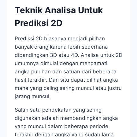
Teknik Analisa Untuk
Prediksi 2D
Prediksi 2D biasanya menjadi pilihan
banyak orang karena lebih sederhana
dibandingkan 3D atau 4D. Analisa untuk 2D
umumnya dimulai dengan mengamati
angka puluhan dan satuan dari beberapa
hasil terakhir. Dari situ dapat dilihat angka
mana yang paling sering muncul atau justru
jarang muncul.
Salah satu pendekatan yang sering
digunakan adalah membandingkan angka
yang muncul dalam beberapa periode
terakhir dengan angka yang sudah lama