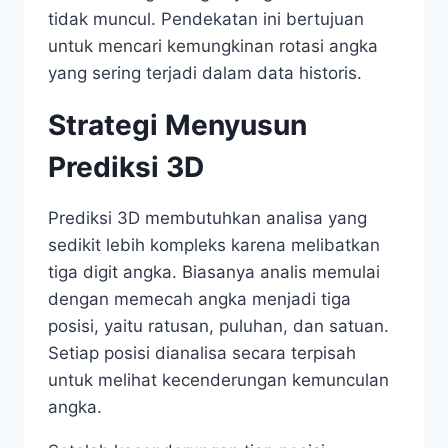
tidak muncul. Pendekatan ini bertujuan
untuk mencari kemungkinan rotasi angka
yang sering terjadi dalam data historis.
Strategi Menyusun
Prediksi 3D
Prediksi 3D membutuhkan analisa yang
sedikit lebih kompleks karena melibatkan
tiga digit angka. Biasanya analis memulai
dengan memecah angka menjadi tiga
posisi, yaitu ratusan, puluhan, dan satuan.
Setiap posisi dianalisa secara terpisah
untuk melihat kecenderungan kemunculan
angka.