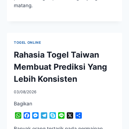
matang.
TOGEL ONLINE
Rahasia Togel Taiwan
Membuat Prediksi Yang
Lebih Konsisten
03/08/2026
Bagikan
WhatsApp
Facebook
Messenger
Telegram
Skype
Line
X
Share
Banyak orang tertarik pada permainan