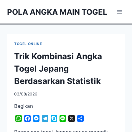
Skip
POLA ANGKA MAIN TOGEL
to
content
TOGEL ONLINE
Trik Kombinasi Angka
Togel Jepang
Berdasarkan Statistik
03/08/2026
Bagikan
WhatsApp
Facebook
Messenger
Telegram
Skype
Line
X
Share