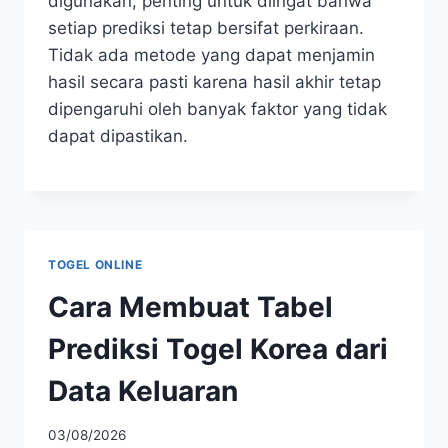
digunakan, penting untuk diingat bahwa
setiap prediksi tetap bersifat perkiraan.
Tidak ada metode yang dapat menjamin
hasil secara pasti karena hasil akhir tetap
dipengaruhi oleh banyak faktor yang tidak
dapat dipastikan.
TOGEL ONLINE
Cara Membuat Tabel
Prediksi Togel Korea dari
Data Keluaran
03/08/2026