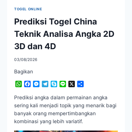
TOGEL ONLINE
Prediksi Togel China
Teknik Analisa Angka 2D
3D dan 4D
03/08/2026
Bagikan
WhatsApp
Facebook
Messenger
Telegram
Skype
Line
X
Share
Prediksi angka dalam permainan angka
sering kali menjadi topik yang menarik bagi
banyak orang mempertimbangkan
kombinasi yang lebih variatif.