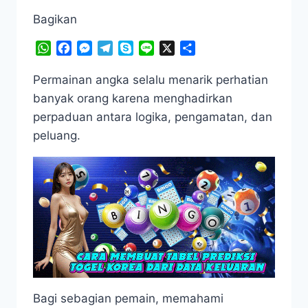
Bagikan
WhatsApp
Facebook
Messenger
Telegram
Skype
Line
X
Share
Permainan angka selalu menarik perhatian
banyak orang karena menghadirkan
perpaduan antara logika, pengamatan, dan
peluang.
Bagi sebagian pemain, memahami