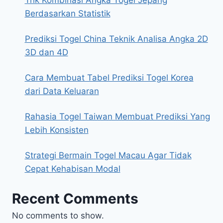
Berdasarkan Statistik
Prediksi Togel China Teknik Analisa Angka 2D
3D dan 4D
Cara Membuat Tabel Prediksi Togel Korea
dari Data Keluaran
Rahasia Togel Taiwan Membuat Prediksi Yang
Lebih Konsisten
Strategi Bermain Togel Macau Agar Tidak
Cepat Kehabisan Modal
Recent Comments
No comments to show.