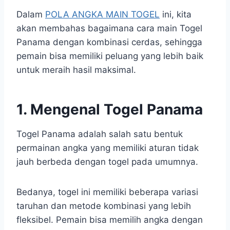
Dalam
POLA ANGKA MAIN TOGEL
ini, kita
akan membahas bagaimana cara main Togel
Panama dengan kombinasi cerdas, sehingga
pemain bisa memiliki peluang yang lebih baik
untuk meraih hasil maksimal.
1. Mengenal Togel Panama
Togel Panama adalah salah satu bentuk
permainan angka yang memiliki aturan tidak
jauh berbeda dengan togel pada umumnya.
Bedanya, togel ini memiliki beberapa variasi
taruhan dan metode kombinasi yang lebih
fleksibel. Pemain bisa memilih angka dengan