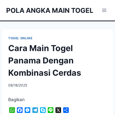
Skip
POLA ANGKA MAIN TOGEL
to
content
TOGEL ONLINE
Cara Main Togel
Panama Dengan
Kombinasi Cerdas
08/18/2025
Bagikan
W
F
M
T
S
L
X
S