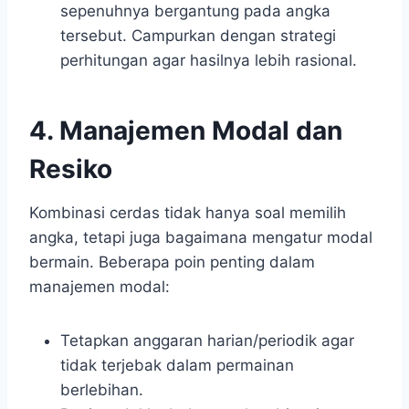
sepenuhnya bergantung pada angka
tersebut. Campurkan dengan strategi
perhitungan agar hasilnya lebih rasional.
4. Manajemen Modal dan
Resiko
Kombinasi cerdas tidak hanya soal memilih
angka, tetapi juga bagaimana mengatur modal
bermain. Beberapa poin penting dalam
manajemen modal:
Tetapkan anggaran harian/periodik agar
tidak terjebak dalam permainan
berlebihan.