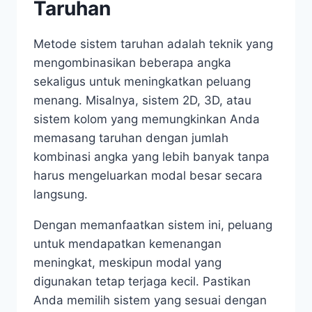
Taruhan
Metode sistem taruhan adalah teknik yang
mengombinasikan beberapa angka
sekaligus untuk meningkatkan peluang
menang. Misalnya, sistem 2D, 3D, atau
sistem kolom yang memungkinkan Anda
memasang taruhan dengan jumlah
kombinasi angka yang lebih banyak tanpa
harus mengeluarkan modal besar secara
langsung.
Dengan memanfaatkan sistem ini, peluang
untuk mendapatkan kemenangan
meningkat, meskipun modal yang
digunakan tetap terjaga kecil. Pastikan
Anda memilih sistem yang sesuai dengan