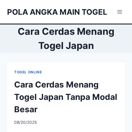
Skip
POLA ANGKA MAIN TOGEL
to
content
Cara Cerdas Menang
Togel Japan
TOGEL ONLINE
Cara Cerdas Menang
Togel Japan Tanpa Modal
Besar
08/20/2025