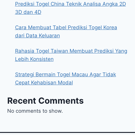
Prediksi Togel China Teknik Analisa Angka 2D
3D dan 4D
Cara Membuat Tabel Prediksi Togel Korea
dari Data Keluaran
Rahasia Togel Taiwan Membuat Prediksi Yang
Lebih Konsisten
Strategi Bermain Togel Macau Agar Tidak
Cepat Kehabisan Modal
Recent Comments
No comments to show.