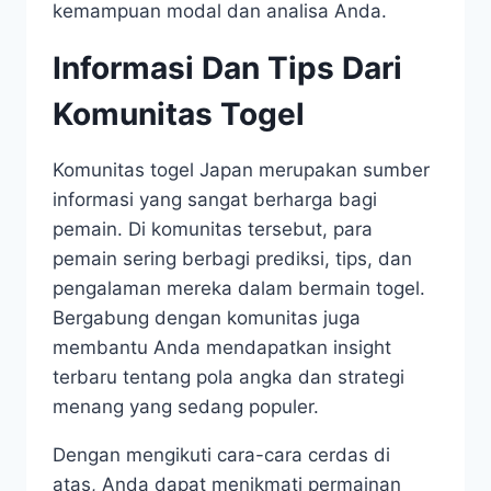
kemampuan modal dan analisa Anda.
Informasi Dan Tips Dari
Komunitas Togel
Komunitas togel Japan merupakan sumber
informasi yang sangat berharga bagi
pemain. Di komunitas tersebut, para
pemain sering berbagi prediksi, tips, dan
pengalaman mereka dalam bermain togel.
Bergabung dengan komunitas juga
membantu Anda mendapatkan insight
terbaru tentang pola angka dan strategi
menang yang sedang populer.
Dengan mengikuti cara-cara cerdas di
atas, Anda dapat menikmati permainan