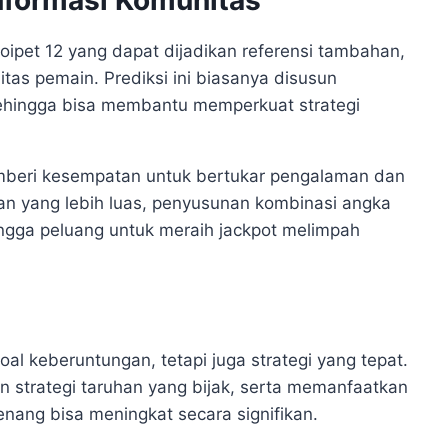
Poipet 12 yang dapat dijadikan referensi tambahan,
tas pemain. Prediksi ini biasanya disusun
 sehingga bisa membantu memperkuat strategi
mberi kesempatan untuk bertukar pengalaman dan
 yang lebih luas, penyusunan kombinasi angka
ingga peluang untuk meraih jackpot melimpah
oal keberuntungan, tetapi juga strategi yang tepat.
 strategi taruhan yang bijak, serta memanfaatkan
enang bisa meningkat secara signifikan.