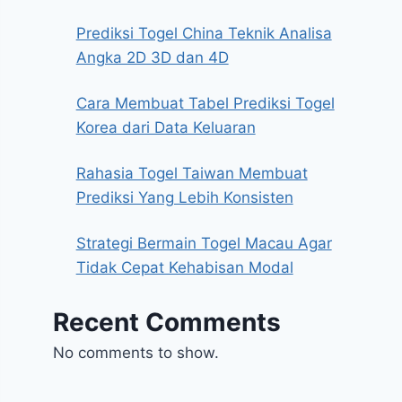
Prediksi Togel China Teknik Analisa
Angka 2D 3D dan 4D
Cara Membuat Tabel Prediksi Togel
Korea dari Data Keluaran
Rahasia Togel Taiwan Membuat
Prediksi Yang Lebih Konsisten
Strategi Bermain Togel Macau Agar
Tidak Cepat Kehabisan Modal
Recent Comments
No comments to show.