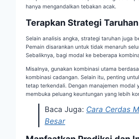
hanya mengandalkan tebakan acak.
Terapkan Strategi Taruhan
Selain analisis angka, strategi taruhan juga
Pemain disarankan untuk tidak menaruh selu
Sebaliknya, bagi modal ke beberapa kombinas
Misalnya, gunakan kombinasi utama berdasark
kombinasi cadangan. Selain itu, penting un
tetap terkendali. Dengan manajemen modal yan
membuka peluang keuntungan yang lebih kon
Baca Juga:
Cara Cerdas M
Besar
Manfaatkan Prediksi dan I