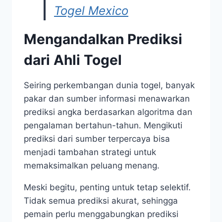
Togel Mexico
Mengandalkan Prediksi
dari Ahli Togel
Seiring perkembangan dunia togel, banyak
pakar dan sumber informasi menawarkan
prediksi angka berdasarkan algoritma dan
pengalaman bertahun-tahun. Mengikuti
prediksi dari sumber terpercaya bisa
menjadi tambahan strategi untuk
memaksimalkan peluang menang.
Meski begitu, penting untuk tetap selektif.
Tidak semua prediksi akurat, sehingga
pemain perlu menggabungkan prediksi