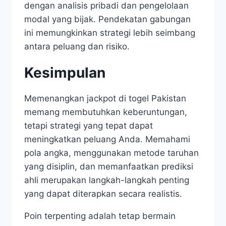
dengan analisis pribadi dan pengelolaan
modal yang bijak. Pendekatan gabungan
ini memungkinkan strategi lebih seimbang
antara peluang dan risiko.
Kesimpulan
Memenangkan jackpot di togel Pakistan
memang membutuhkan keberuntungan,
tetapi strategi yang tepat dapat
meningkatkan peluang Anda. Memahami
pola angka, menggunakan metode taruhan
yang disiplin, dan memanfaatkan prediksi
ahli merupakan langkah-langkah penting
yang dapat diterapkan secara realistis.
Poin terpenting adalah tetap bermain