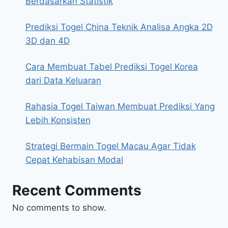
Berdasarkan Statistik
Prediksi Togel China Teknik Analisa Angka 2D
3D dan 4D
Cara Membuat Tabel Prediksi Togel Korea
dari Data Keluaran
Rahasia Togel Taiwan Membuat Prediksi Yang
Lebih Konsisten
Strategi Bermain Togel Macau Agar Tidak
Cepat Kehabisan Modal
Recent Comments
No comments to show.