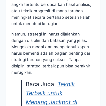
angka tertentu berdasarkan hasil analisis,
atau teknik progresif di mana taruhan
meningkat secara bertahap setelah kalah
untuk menutupi kerugian.
Namun, strategi ini harus dijalankan
dengan disiplin dan batasan yang jelas.
Mengelola modal dan mengetahui kapan
harus berhenti adalah bagian penting dari
strategi taruhan yang sukses. Tanpa
disiplin, strategi terbaik pun bisa berakhir
merugikan.
Baca Juga:
Teknik
Terbaik untuk
Menang Jackpot di