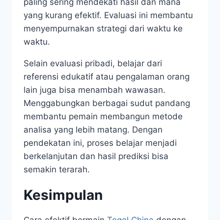
paling sering mendekati hasil dan mana
yang kurang efektif. Evaluasi ini membantu
menyempurnakan strategi dari waktu ke
waktu.
Selain evaluasi pribadi, belajar dari
referensi edukatif atau pengalaman orang
lain juga bisa menambah wawasan.
Menggabungkan berbagai sudut pandang
membantu pemain membangun metode
analisa yang lebih matang. Dengan
pendekatan ini, proses belajar menjadi
berkelanjutan dan hasil prediksi bisa
semakin terarah.
Kesimpulan