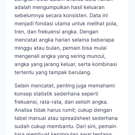
adalah mengumpulkan hasil keluaran
sebelumnya secara konsisten. Data ini
menjadi fondasi utama untuk melihat pola,
tren, dan frekuensi angka. Dengan
mencatat angka harian selama beberapa
minggu atau bulan, pemain bisa mulai
mengenali angka yang sering muncul,
angka yang jarang keluar, serta kombinasi
tertentu yang tampak berulang.
Selain mencatat, penting juga memahami
konsep statistik sederhana seperti
frekuensi, rata-rata, dan selisih angka.
Analisa tidak harus rumit; cukup dengan
tabel manual atau spreadsheet sederhana
sudah cukup membantu. Dari sini, pemain
bisa membuat kesimpulan awal tentang