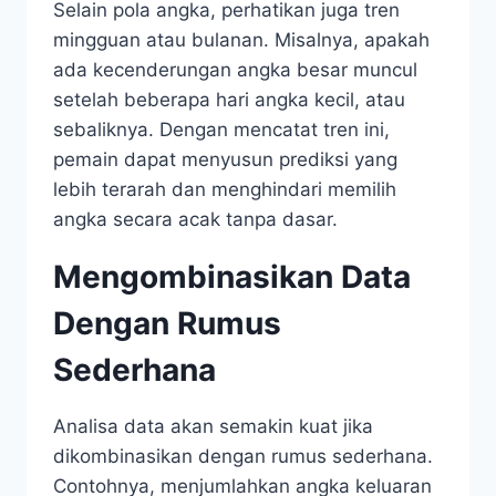
Selain pola angka, perhatikan juga tren
mingguan atau bulanan. Misalnya, apakah
ada kecenderungan angka besar muncul
setelah beberapa hari angka kecil, atau
sebaliknya. Dengan mencatat tren ini,
pemain dapat menyusun prediksi yang
lebih terarah dan menghindari memilih
angka secara acak tanpa dasar.
Mengombinasikan Data
Dengan Rumus
Sederhana
Analisa data akan semakin kuat jika
dikombinasikan dengan rumus sederhana.
Contohnya, menjumlahkan angka keluaran