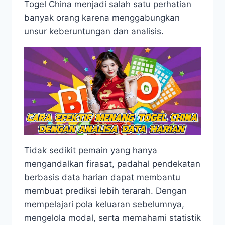
Togel China menjadi salah satu perhatian
banyak orang karena menggabungkan
unsur keberuntungan dan analisis.
Tidak sedikit pemain yang hanya
mengandalkan firasat, padahal pendekatan
berbasis data harian dapat membantu
membuat prediksi lebih terarah. Dengan
mempelajari pola keluaran sebelumnya,
mengelola modal, serta memahami statistik