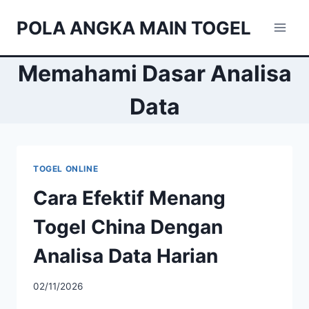
Skip
POLA ANGKA MAIN TOGEL
to
content
Memahami Dasar Analisa
Data
TOGEL ONLINE
Cara Efektif Menang
Togel China Dengan
Analisa Data Harian
02/11/2026