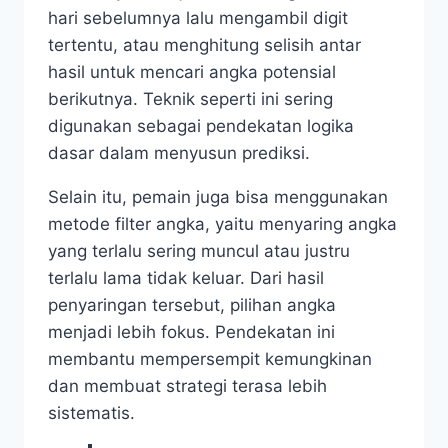
hari sebelumnya lalu mengambil digit
tertentu, atau menghitung selisih antar
hasil untuk mencari angka potensial
berikutnya. Teknik seperti ini sering
digunakan sebagai pendekatan logika
dasar dalam menyusun prediksi.
Selain itu, pemain juga bisa menggunakan
metode filter angka, yaitu menyaring angka
yang terlalu sering muncul atau justru
terlalu lama tidak keluar. Dari hasil
penyaringan tersebut, pilihan angka
menjadi lebih fokus. Pendekatan ini
membantu mempersempit kemungkinan
dan membuat strategi terasa lebih
sistematis.