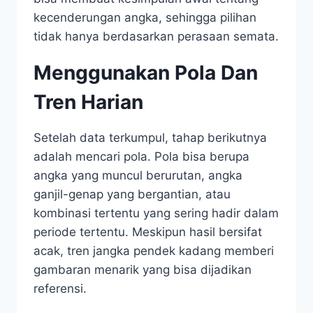
kecenderungan angka, sehingga pilihan
tidak hanya berdasarkan perasaan semata.
Menggunakan Pola Dan
Tren Harian
Setelah data terkumpul, tahap berikutnya
adalah mencari pola. Pola bisa berupa
angka yang muncul berurutan, angka
ganjil-genap yang bergantian, atau
kombinasi tertentu yang sering hadir dalam
periode tertentu. Meskipun hasil bersifat
acak, tren jangka pendek kadang memberi
gambaran menarik yang bisa dijadikan
referensi.