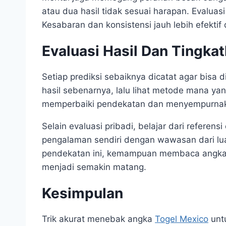
atau dua hasil tidak sesuai harapan. Evaluasi
Kesabaran dan konsistensi jauh lebih efektif
Evaluasi Hasil Dan Tingkat
Setiap prediksi sebaiknya dicatat agar bisa 
hasil sebenarnya, lalu lihat metode mana yan
memperbaiki pendekatan dan menyempurnaka
Selain evaluasi pribadi, belajar dari refer
pengalaman sendiri dengan wawasan dari lu
pendekatan ini, kemampuan membaca angka 
menjadi semakin matang.
Kesimpulan
Trik akurat menebak angka
Togel Mexico
untu