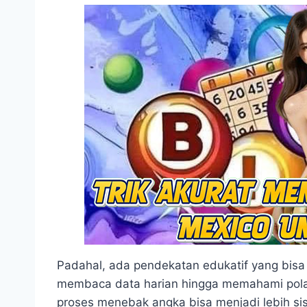
Padahal, ada pendekatan edukatif yang bisa di
membaca data harian hingga memahami pola
proses menebak angka bisa menjadi lebih sist