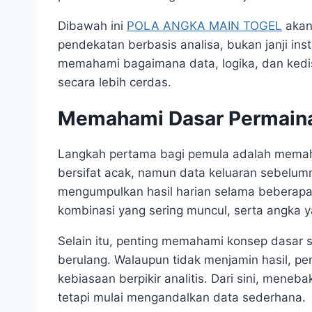
Dibawah ini
POLA ANGKA MAIN TOGEL
akan
pendekatan berbasis analisa, bukan janji i
memahami bagaimana data, logika, dan kedi
secara lebih cerdas.
Memahami Dasar Permaina
Langkah pertama bagi pemula adalah memaha
bersifat acak, namun data keluaran sebelumn
mengumpulkan hasil harian selama beberapa 
kombinasi yang sering muncul, serta angka y
Selain itu, penting memahami konsep dasar se
berulang. Walaupun tidak menjamin hasil,
kebiasaan berpikir analitis. Dari sini, meneb
tetapi mulai mengandalkan data sederhana.