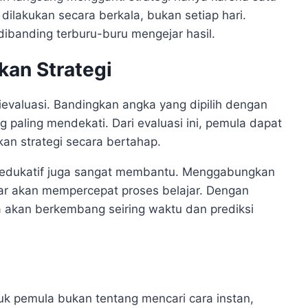
 dilakukan secara berkala, bukan setiap hari.
 dibanding terburu-buru mengejar hasil.
kan Strategi
dievaluasi. Bandingkan angka yang dipilih dengan
g paling mendekati. Dari evaluasi ini, pemula dapat
n strategi secara bertahap.
ensi edukatif juga sangat membantu. Menggabungkan
ar akan mempercepat proses belajar. Dengan
akan berkembang seiring waktu dan prediksi
k pemula bukan tentang mencari cara instan,