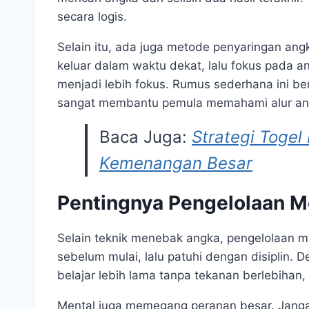
secara logis.
Selain itu, ada juga metode penyaringan angk
keluar dalam waktu dekat, lalu fokus pada an
menjadi lebih fokus. Rumus sederhana ini b
sangat membantu pemula memahami alur ana
Baca Juga:
Strategi Togel
Kemenangan Besar
Pentingnya Pengelolaan M
Selain teknik menebak angka, pengelolaan mo
sebelum mulai, lalu patuhi dengan disiplin
belajar lebih lama tanpa tekanan berlebihan
Mental juga memegang peranan besar. Janga