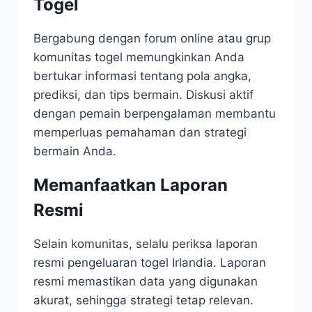
Togel
Bergabung dengan forum online atau grup
komunitas togel memungkinkan Anda
bertukar informasi tentang pola angka,
prediksi, dan tips bermain. Diskusi aktif
dengan pemain berpengalaman membantu
memperluas pemahaman dan strategi
bermain Anda.
Memanfaatkan Laporan
Resmi
Selain komunitas, selalu periksa laporan
resmi pengeluaran togel Irlandia. Laporan
resmi memastikan data yang digunakan
akurat, sehingga strategi tetap relevan.