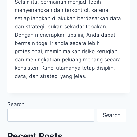
Selain itu, permainan menjadi lebih
menyenangkan dan terkontrol, karena
setiap langkah dilakukan berdasarkan data
dan strategi, bukan sekadar tebakan.
Dengan menerapkan tips ini, Anda dapat
bermain togel Irlandia secara lebih
profesional, meminimalkan risiko kerugian,
dan meningkatkan peluang menang secara
konsisten. Kunci utamanya tetap disiplin,
data, dan strategi yang jelas.
Search
Search
Recent Posts