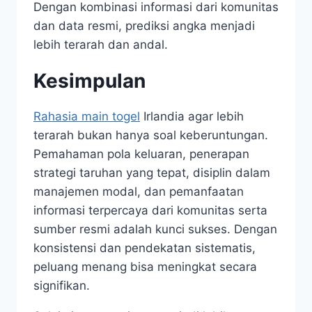
Dengan kombinasi informasi dari komunitas
dan data resmi, prediksi angka menjadi
lebih terarah dan andal.
Kesimpulan
Rahasia main togel
Irlandia agar lebih
terarah bukan hanya soal keberuntungan.
Pemahaman pola keluaran, penerapan
strategi taruhan yang tepat, disiplin dalam
manajemen modal, dan pemanfaatan
informasi terpercaya dari komunitas serta
sumber resmi adalah kunci sukses. Dengan
konsistensi dan pendekatan sistematis,
peluang menang bisa meningkat secara
signifikan.