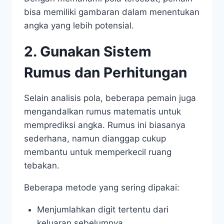
bisa memiliki gambaran dalam menentukan
angka yang lebih potensial.
2. Gunakan Sistem
Rumus dan Perhitungan
Selain analisis pola, beberapa pemain juga
mengandalkan rumus matematis untuk
memprediksi angka. Rumus ini biasanya
sederhana, namun dianggap cukup
membantu untuk memperkecil ruang
tebakan.
Beberapa metode yang sering dipakai:
Menjumlahkan digit tertentu dari
keluaran sebelumnya.