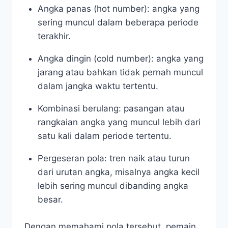
Angka panas (hot number): angka yang
sering muncul dalam beberapa periode
terakhir.
Angka dingin (cold number): angka yang
jarang atau bahkan tidak pernah muncul
dalam jangka waktu tertentu.
Kombinasi berulang: pasangan atau
rangkaian angka yang muncul lebih dari
satu kali dalam periode tertentu.
Pergeseran pola: tren naik atau turun
dari urutan angka, misalnya angka kecil
lebih sering muncul dibanding angka
besar.
Dengan memahami pola tersebut, pemain