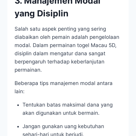
3. Manajemen Modal
yang Disiplin
Salah satu aspek penting yang sering
diabaikan oleh pemain adalah pengelolaan
modal. Dalam permainan togel Macau 5D,
disiplin dalam mengatur dana sangat
berpengaruh terhadap keberlanjutan
permainan.
Beberapa tips manajemen modal antara
lain:
Tentukan batas maksimal dana yang
akan digunakan untuk bermain.
Jangan gunakan uang kebutuhan
sehari-hari untuk berjudi.