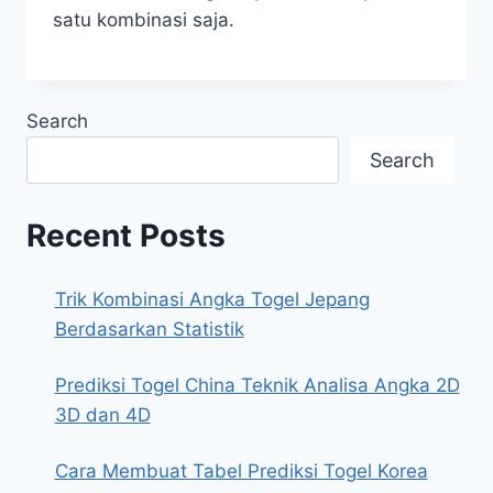
satu kombinasi saja.
Search
Search
Recent Posts
Trik Kombinasi Angka Togel Jepang
Berdasarkan Statistik
Prediksi Togel China Teknik Analisa Angka 2D
3D dan 4D
Cara Membuat Tabel Prediksi Togel Korea