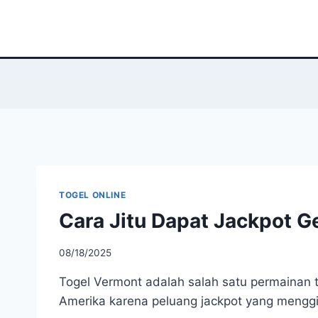
Skip
to
content
TOGEL ONLINE
Cara Jitu Dapat Jackpot Ge
08/18/2025
Togel Vermont adalah salah satu permainan 
Amerika karena peluang jackpot yang menggi