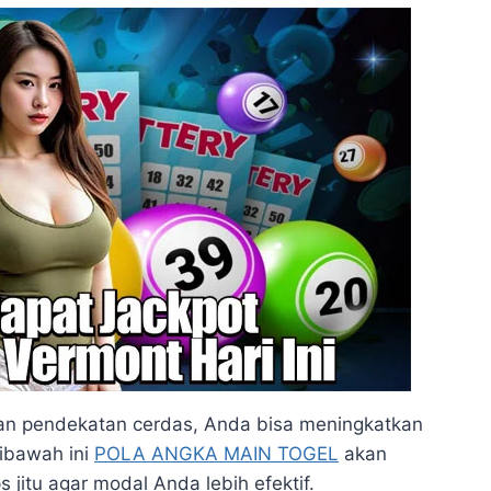
 dan pendekatan cerdas, Anda bisa meningkatkan
Dibawah ini
POLA ANGKA MAIN TOGEL
akan
 jitu agar modal Anda lebih efektif.