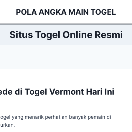
POLA ANGKA MAIN TOGEL
Situs Togel Online Resmi
de di Togel Vermont Hari Ini
togel yang menarik perhatian banyak pemain di
urkan.