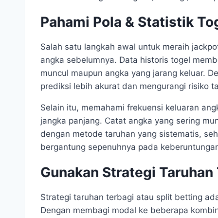
Pahami Pola & Statistik T
Salah satu langkah awal untuk meraih jackp
angka sebelumnya. Data historis togel membe
muncul maupun angka yang jarang keluar. De
prediksi lebih akurat dan mengurangi risiko
Selain itu, memahami frekuensi keluaran an
jangka panjang. Catat angka yang sering mu
dengan metode taruhan yang sistematis, se
bergantung sepenuhnya pada keberuntunga
Gunakan Strategi Taruhan 
Strategi taruhan terbagi atau split betting 
Dengan membagi modal ke beberapa kombina