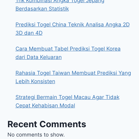
Trik Kombinasi Angka Togel Jepang
Berdasarkan Statistik
Prediksi Togel China Teknik Analisa Angka 2D
3D dan 4D
Cara Membuat Tabel Prediksi Togel Korea
dari Data Keluaran
Rahasia Togel Taiwan Membuat Prediksi Yang
Lebih Konsisten
Strategi Bermain Togel Macau Agar Tidak
Cepat Kehabisan Modal
Recent Comments
No comments to show.