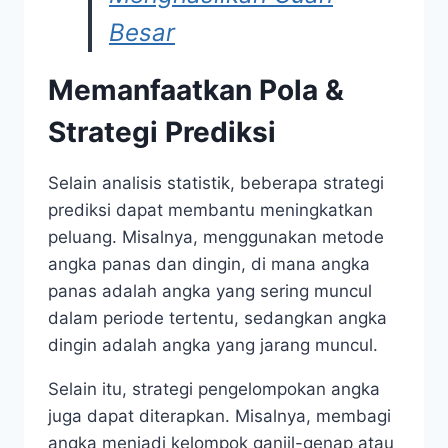
Besar
Memanfaatkan Pola &
Strategi Prediksi
Selain analisis statistik, beberapa strategi
prediksi dapat membantu meningkatkan
peluang. Misalnya, menggunakan metode
angka panas dan dingin, di mana angka
panas adalah angka yang sering muncul
dalam periode tertentu, sedangkan angka
dingin adalah angka yang jarang muncul.
Selain itu, strategi pengelompokan angka
juga dapat diterapkan. Misalnya, membagi
angka menjadi kelompok ganjil-genap atau