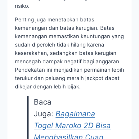
risiko.
Penting juga menetapkan batas
kemenangan dan batas kerugian. Batas
kemenangan memastikan keuntungan yang
sudah diperoleh tidak hilang karena
keserakahan, sedangkan batas kerugian
mencegah dampak negatif bagi anggaran.
Pendekatan ini menjadikan permainan lebih
terukur dan peluang meraih jackpot dapat
dikejar dengan lebih bijak.
Baca
Juga:
Bagaimana
Togel Maroko 2D Bisa
Menghasilkan Cuan