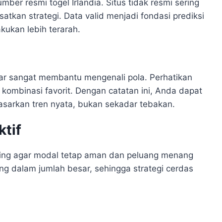
ber resmi togel Irlandia. Situs tidak resmi sering
kan strategi. Data valid menjadi fondasi prediksi
kukan lebih terarah.
uar sangat membantu mengenali pola. Perhatikan
 kombinasi favorit. Dengan catatan ini, Anda dapat
sarkan tren nyata, bukan sekadar tebakan.
ktif
ting agar modal tetap aman dan peluang menang
ng dalam jumlah besar, sehingga strategi cerdas