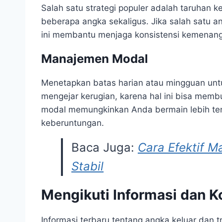
Salah satu strategi populer adalah taruhan 
beberapa angka sekaligus. Jika salah satu 
ini membantu menjaga konsistensi kemenang
Manajemen Modal
Menetapkan batas harian atau mingguan untu
mengejar kerugian, karena hal ini bisa memb
modal memungkinkan Anda bermain lebih ten
keberuntungan.
Baca Juga:
Cara Efektif M
Stabil
Mengikuti Informasi dan K
Informasi terbaru tentang angka keluar dan t