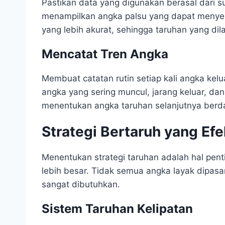
Pastikan data yang digunakan berasal dari sum
menampilkan angka palsu yang dapat menyesat
yang lebih akurat, sehingga taruhan yang dila
Mencatat Tren Angka
Membuat catatan rutin setiap kali angka kel
angka yang sering muncul, jarang keluar, dan
menentukan angka taruhan selanjutnya berda
Strategi Bertaruh yang Efe
Menentukan strategi taruhan adalah hal pen
lebih besar. Tidak semua angka layak dipasa
sangat dibutuhkan.
Sistem Taruhan Kelipatan