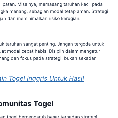
kelipatan. Misalnya, memasang taruhan kecil pada
angka menang, sebagian modal tetap aman. Strategi
an dan meminimalkan risiko kerugian.
k taruhan sangat penting. Jangan tergoda untuk
uat modal cepat habis. Disiplin dalam mengatur
ang dan fokus pada strategi, bukan sekadar
ain Togel Inggris Untuk Hasil
omunitas Togel
ren togel berpengaruh besar terhadap strategi.