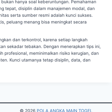
rah bukan hanya soal keberuntungan. Pemahaman
ang tepat, disiplin dalam manajemen modal, dan
itas serta sumber resmi adalah kunci sukses.
is, peluang menang bisa meningkat secara
ngkan dan terkontrol, karena setiap langkah
kan sekadar tebakan. Dengan menerapkan tips ini,
ih profesional, meminimalkan risiko kerugian, dan
n. Kunci utamanya tetap disiplin, data, dan
© 2026
POLA ANGKA MAIN TOGEL