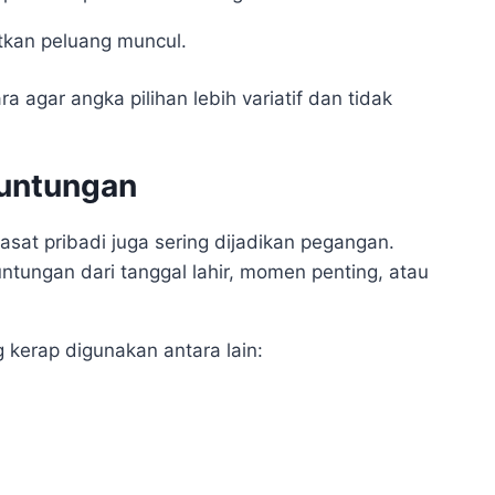
kan peluang muncul.
a agar angka pilihan lebih variatif dan tidak
runtungan
irasat pribadi juga sering dijadikan pegangan.
ungan dari tanggal lahir, momen penting, atau
kerap digunakan antara lain: