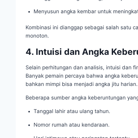
Menyusun angka kembar untuk meningkat
Kombinasi ini dianggap sebagai salah satu car
monoton.
4. Intuisi dan Angka Kebe
Selain perhitungan dan analisis, intuisi dan f
Banyak pemain percaya bahwa angka keberunt
bahkan mimpi bisa menjadi angka jitu harian.
Beberapa sumber angka keberuntungan yang 
Tanggal lahir atau ulang tahun.
Nomor rumah atau kendaraan.