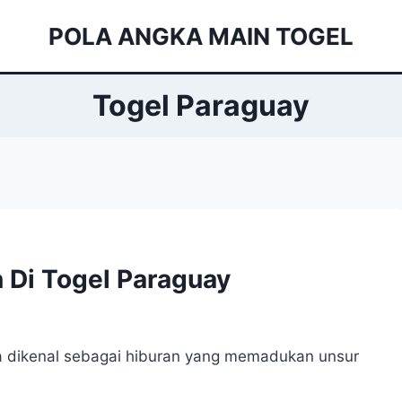
POLA ANGKA MAIN TOGEL
Togel Paraguay
 Di Togel Paraguay
a dikenal sebagai hiburan yang memadukan unsur