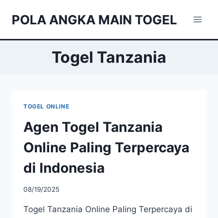
Skip
POLA ANGKA MAIN TOGEL
to
content
Togel Tanzania
TOGEL ONLINE
Agen Togel Tanzania
Online Paling Terpercaya
di Indonesia
08/19/2025
Togel Tanzania Online Paling Terpercaya di