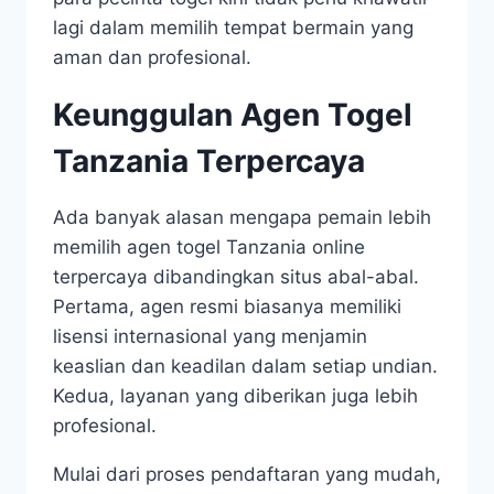
lagi dalam memilih tempat bermain yang
aman dan profesional.
Keunggulan Agen Togel
Tanzania Terpercaya
Ada banyak alasan mengapa pemain lebih
memilih agen togel Tanzania online
terpercaya dibandingkan situs abal-abal.
Pertama, agen resmi biasanya memiliki
lisensi internasional yang menjamin
keaslian dan keadilan dalam setiap undian.
Kedua, layanan yang diberikan juga lebih
profesional.
Mulai dari proses pendaftaran yang mudah,