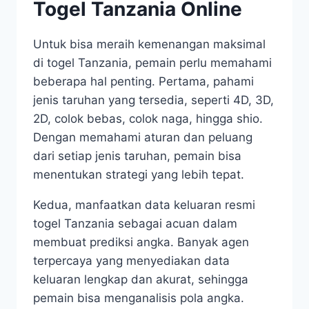
Togel Tanzania Online
Untuk bisa meraih kemenangan maksimal
di togel Tanzania, pemain perlu memahami
beberapa hal penting. Pertama, pahami
jenis taruhan yang tersedia, seperti 4D, 3D,
2D, colok bebas, colok naga, hingga shio.
Dengan memahami aturan dan peluang
dari setiap jenis taruhan, pemain bisa
menentukan strategi yang lebih tepat.
Kedua, manfaatkan data keluaran resmi
togel Tanzania sebagai acuan dalam
membuat prediksi angka. Banyak agen
terpercaya yang menyediakan data
keluaran lengkap dan akurat, sehingga
pemain bisa menganalisis pola angka.