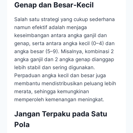
Genap dan Besar-Kecil
Salah satu strategi yang cukup sederhana
namun efektif adalah menjaga
keseimbangan antara angka ganjil dan
genap, serta antara angka kecil (0–4) dan
angka besar (5–9). Misalnya, kombinasi 2
angka ganjil dan 2 angka genap dianggap
lebih stabil dan sering digunakan.
Perpaduan angka kecil dan besar juga
membantu mendistribusikan peluang lebih
merata, sehingga kemungkinan
memperoleh kemenangan meningkat.
Jangan Terpaku pada Satu
Pola