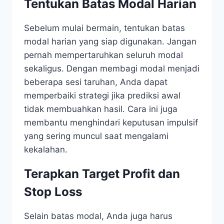
Tentukan Batas Modal Harian
Sebelum mulai bermain, tentukan batas
modal harian yang siap digunakan. Jangan
pernah mempertaruhkan seluruh modal
sekaligus. Dengan membagi modal menjadi
beberapa sesi taruhan, Anda dapat
memperbaiki strategi jika prediksi awal
tidak membuahkan hasil. Cara ini juga
membantu menghindari keputusan impulsif
yang sering muncul saat mengalami
kekalahan.
Terapkan Target Profit dan
Stop Loss
Selain batas modal, Anda juga harus