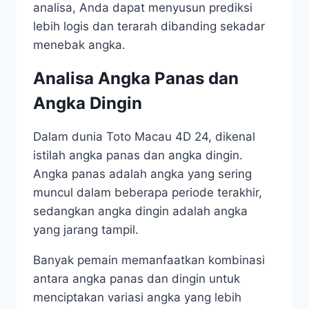
analisa, Anda dapat menyusun prediksi
lebih logis dan terarah dibanding sekadar
menebak angka.
Analisa Angka Panas dan
Angka Dingin
Dalam dunia Toto Macau 4D 24, dikenal
istilah angka panas dan angka dingin.
Angka panas adalah angka yang sering
muncul dalam beberapa periode terakhir,
sedangkan angka dingin adalah angka
yang jarang tampil.
Banyak pemain memanfaatkan kombinasi
antara angka panas dan dingin untuk
menciptakan variasi angka yang lebih