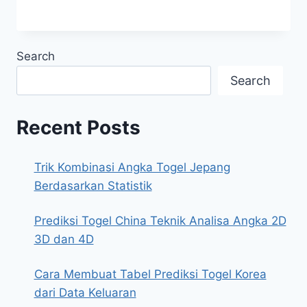
Search
Search
Recent Posts
Trik Kombinasi Angka Togel Jepang
Berdasarkan Statistik
Prediksi Togel China Teknik Analisa Angka 2D
3D dan 4D
Cara Membuat Tabel Prediksi Togel Korea
dari Data Keluaran