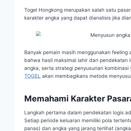
h
a
e
e
k
i
h
a
c
s
l
y
n
a
Togel Hongkong merupakan salah satu pasara
t
e
s
e
p
e
r
karakter angka yang dapat dianalisis jika diam
s
b
e
g
e
e
A
o
n
r
p
o
g
a
p
k
e
m
r
Banyak pemain masih menggunakan feeling at
bahwa hasil maksimal lahir dari pendekatan 
angka, serta strategi penyusunan kombinasi y
TOGEL
akan membagikans metode menyusun a
Memahami Karakter Pasar
Langkah pertama dalam pendekatan logis ad
Setiap periode keluaran memiliki pola terten
panas) dan angka yang jarang terlihat (angka