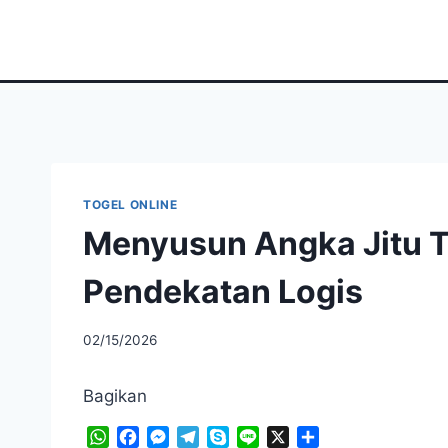
Skip
to
content
TOGEL ONLINE
Menyusun Angka Jitu 
Pendekatan Logis
02/15/2026
Bagikan
W
F
M
T
S
L
X
S