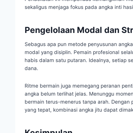
sekaligus menjaga fokus pada angka inti hasil
Pengelolaan Modal dan St
Sebagus apa pun metode penyusunan angka, 
modal yang disiplin. Pemain profesional sel
habis dalam satu putaran. Idealnya, setiap 
dana.
Ritme bermain juga memegang peranan penting
angka belum terlihat jelas. Menunggu momen y
bermain terus-menerus tanpa arah. Dengan p
yang tepat, kombinasi angka jitu dapat dima
Kesimpulan