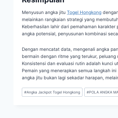
Menyusun angka jitu
Togel Hongkong
dengan 
melainkan rangkaian strategi yang membutuhka
Keberhasilan lahir dari pemahaman karakter 
angka potensial, penyusunan kombinasi secar
Dengan mencatat data, mengenali angka pana
bermain dengan ritme yang terukur, peluang m
Konsistensi dan evaluasi rutin adalah kunci u
Pemain yang menerapkan semua langkah ini 
angka jitu bukan lagi sekadar harapan, melai
Post
#
Angka Jackpot Togel Hongkong
#
POLA ANGKA MA
Tags: