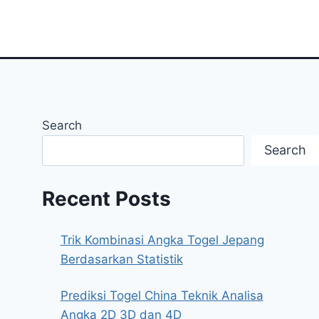
Search
Search
Recent Posts
Trik Kombinasi Angka Togel Jepang
Berdasarkan Statistik
Prediksi Togel China Teknik Analisa
Angka 2D 3D dan 4D