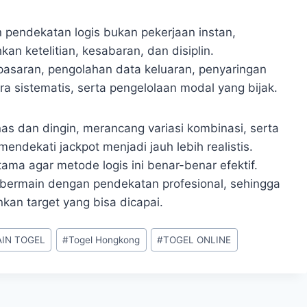
pendekatan logis bukan pekerjaan instan,
n ketelitian, kesabaran, dan disiplin.
pasaran, pengolahan data keluaran, penyaringan
a sistematis, serta pengelolaan modal yang bijak.
s dan dingin, merancang variasi kombinasi, serta
endekati jackpot menjadi jauh lebih realistis.
tama agar metode logis ini benar-benar efektif.
bermain dengan pendekatan profesional, sehingga
nkan target yang bisa dicapai.
IN TOGEL
#
Togel Hongkong
#
TOGEL ONLINE