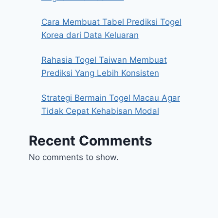
Cara Membuat Tabel Prediksi Togel
Korea dari Data Keluaran
Rahasia Togel Taiwan Membuat
Prediksi Yang Lebih Konsisten
Strategi Bermain Togel Macau Agar
Tidak Cepat Kehabisan Modal
Recent Comments
No comments to show.