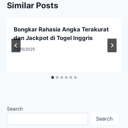
Similar Posts
Bongkar Rahasia Angka Terakurat
dan Jackpot di Togel Inggris
09/15/2025
Search
Search