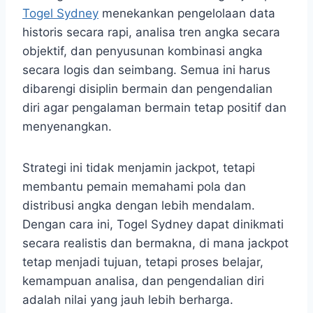
Togel Sydney
menekankan pengelolaan data
historis secara rapi, analisa tren angka secara
objektif, dan penyusunan kombinasi angka
secara logis dan seimbang. Semua ini harus
dibarengi disiplin bermain dan pengendalian
diri agar pengalaman bermain tetap positif dan
menyenangkan.
Strategi ini tidak menjamin jackpot, tetapi
membantu pemain memahami pola dan
distribusi angka dengan lebih mendalam.
Dengan cara ini, Togel Sydney dapat dinikmati
secara realistis dan bermakna, di mana jackpot
tetap menjadi tujuan, tetapi proses belajar,
kemampuan analisa, dan pengendalian diri
adalah nilai yang jauh lebih berharga.