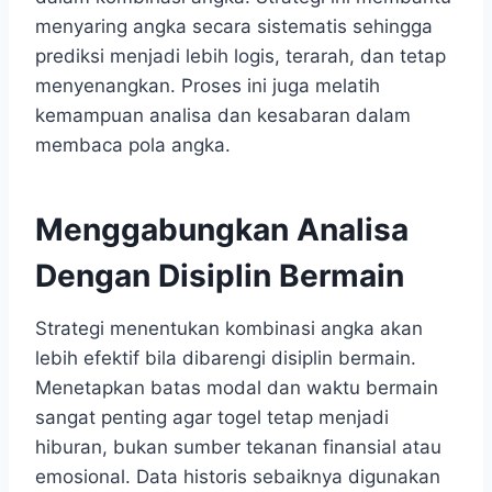
menyaring angka secara sistematis sehingga
prediksi menjadi lebih logis, terarah, dan tetap
menyenangkan. Proses ini juga melatih
kemampuan analisa dan kesabaran dalam
membaca pola angka.
Menggabungkan Analisa
Dengan Disiplin Bermain
Strategi menentukan kombinasi angka akan
lebih efektif bila dibarengi disiplin bermain.
Menetapkan batas modal dan waktu bermain
sangat penting agar togel tetap menjadi
hiburan, bukan sumber tekanan finansial atau
emosional. Data historis sebaiknya digunakan