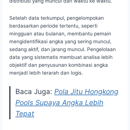
distribusi yang muncul dari waktu ke waktu.
Setelah data terkumpul, pengelompokan
berdasarkan periode tertentu, seperti
mingguan atau bulanan, membantu pemain
mengidentifikasi angka yang sering muncul,
sedang aktif, dan jarang muncul. Pengelolaan
data yang sistematis membuat analisa lebih
objektif dan penyusunan kombinasi angka
menjadi lebih terarah dan logis.
Baca Juga:
Pola Jitu Hongkong
Pools Supaya Angka Lebih
Tepat