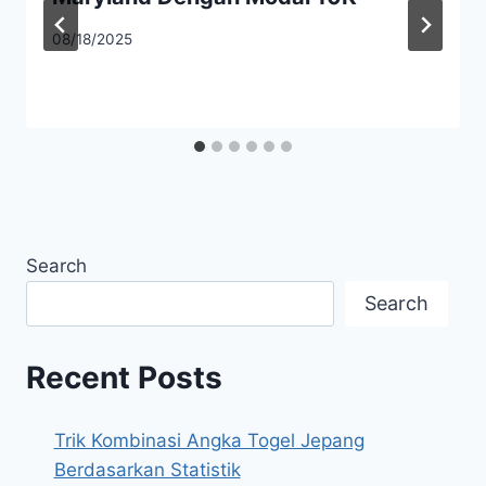
08/18/2025
Search
Search
Recent Posts
Trik Kombinasi Angka Togel Jepang
Berdasarkan Statistik