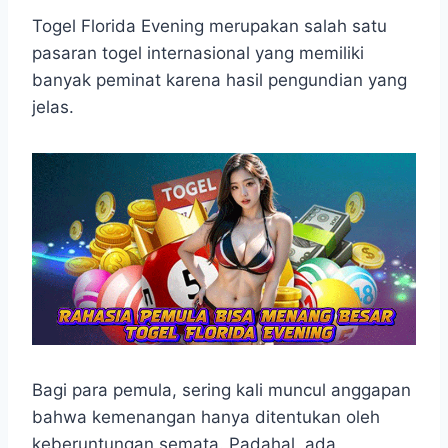
h
a
e
e
k
i
h
a
c
s
l
y
n
a
Togel Florida Evening merupakan salah satu
t
e
s
e
p
e
r
pasaran togel internasional yang memiliki
s
b
e
g
e
e
banyak peminat karena hasil pengundian yang
A
o
n
r
jelas.
p
o
g
a
p
k
e
m
r
Bagi para pemula, sering kali muncul anggapan
bahwa kemenangan hanya ditentukan oleh
keberuntungan semata. Padahal, ada