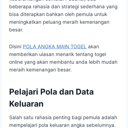
beberapa rahasia dan strategi sederhana yang
bisa diterapkan bahkan oleh pemula untuk
meningkatkan peluang meraih kemenangan
besar.
Disini
POLA ANGKA MAIN TOGEL
akan
memberikan ulasan menarik tentang togel
online yang akan membantu anda lebih mudah
meraih kemenangan besar.
Pelajari Pola dan Data
Keluaran
Salah satu rahasia penting bagi pemula adalah
mempelajari pola keluaran angka sebelumnya.