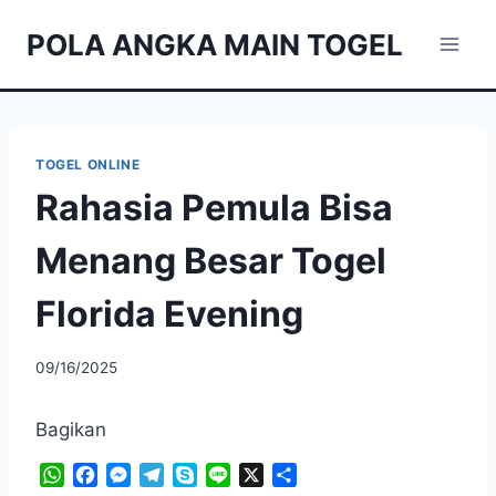
Skip
POLA ANGKA MAIN TOGEL
to
content
TOGEL ONLINE
Rahasia Pemula Bisa
Menang Besar Togel
Florida Evening
09/16/2025
Bagikan
W
F
M
T
S
L
X
S