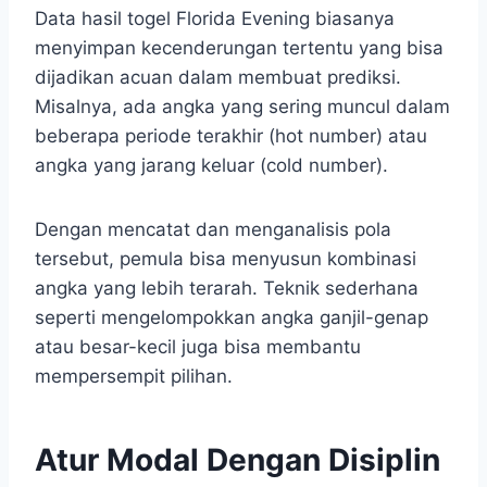
Data hasil togel Florida Evening biasanya
menyimpan kecenderungan tertentu yang bisa
dijadikan acuan dalam membuat prediksi.
Misalnya, ada angka yang sering muncul dalam
beberapa periode terakhir (hot number) atau
angka yang jarang keluar (cold number).
Dengan mencatat dan menganalisis pola
tersebut, pemula bisa menyusun kombinasi
angka yang lebih terarah. Teknik sederhana
seperti mengelompokkan angka ganjil-genap
atau besar-kecil juga bisa membantu
mempersempit pilihan.
Atur Modal Dengan Disiplin