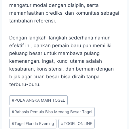
mengatur modal dengan disiplin, serta
memanfaatkan prediksi dan komunitas sebagai
tambahan referensi.
Dengan langkah-langkah sederhana namun
efektif ini, bahkan pemain baru pun memiliki
peluang besar untuk membawa pulang
kemenangan. Ingat, kunci utama adalah
kesabaran, konsistensi, dan bermain dengan
bijak agar cuan besar bisa diraih tanpa
terburu-buru.
Post
#
POLA ANGKA MAIN TOGEL
Tags:
#
Rahasia Pemula Bisa Menang Besar Togel
#
Togel Florida Evening
#
TOGEL ONLINE