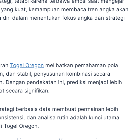
tegi, tetapi karena terbawa emosi saat mengejar
lin yang kuat, kemampuan membaca tren angka akan
a diri dalam menentukan fokus angka dan strategi
arah
Togel Oregon
melibatkan pemahaman pola
n, dan stabil, penyusunan kombinasi secara
in. Dengan pendekatan ini, prediksi menjadi lebih
t secara signifikan.
trategi berbasis data membuat permainan lebih
sistensi, dan analisa rutin adalah kunci utama
di Togel Oregon.