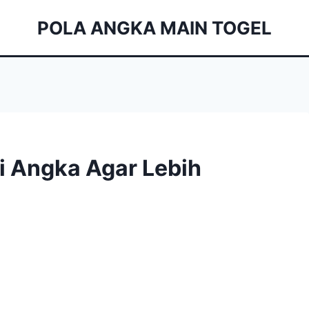
POLA ANGKA MAIN TOGEL
i Angka Agar Lebih