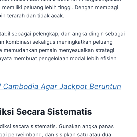
memiliki peluang lebih tinggi. Dengan membagi
bih terarah dan tidak acak.
tabil sebagai pelengkap, dan angka dingin sebagai
an kombinasi sekaligus meningkatkan peluang
juga memudahkan pemain menyesuaikan strategi
yata membuat pengelolaan modal lebih efisien
el Cambodia Agar Jackpot Beruntun
ksi Secara Sistematis
diksi secara sistematis. Gunakan angka panas
gai penyeimbang, dan sisipkan satu atau dua