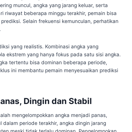
sering muncul, angka yang jarang keluar, serta
i riwayat beberapa minggu terakhir, pemain bisa
rediksi. Selain frekuensi kemunculan, perhatikan
.
iksi yang realistis. Kombinasi angka yang
ola ekstrem yang hanya fokus pada satu sisi angka.
ngka tertentu bisa dominan beberapa periode,
siklus ini membantu pemain menyesuaikan prediksi
as, Dingin dan Stabil
dalah mengelompokkan angka menjadi panas,
l dalam periode terakhir, angka dingin jarang
sten meski tidak terlalu dominan. Pengelompokan