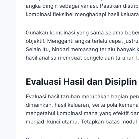
angka dingin sebagai variasi. Pastikan distri
kombinasi fleksibel menghadapi hasil keluara
Gunakan kombinasi yang sama selama beberap
objektif. Mengganti angka terlalu cepat justru
Selain itu, hindari memasang terlalu banyak 
hasil analisa membuat pengelolaan taruhan le
Evaluasi Hasil dan Disipli
Evaluasi hasil taruhan merupakan bagian pent
dimainkan, hasil keluaran, serta pola kemena
mengetahui kombinasi mana yang efektif dan 
menjadi kunci utama. Tetapkan batas modal s