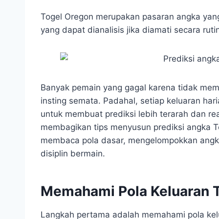
h
a
e
e
k
i
h
a
c
s
l
y
n
a
Togel Oregon merupakan pasaran angka yang 
t
e
s
e
p
e
r
yang dapat dianalisis jika diamati secara ruti
s
b
e
g
e
e
A
o
n
r
p
o
g
a
p
k
e
m
r
Banyak pemain yang gagal karena tidak memi
insting semata. Padahal, setiap keluaran ha
untuk membuat prediksi lebih terarah dan reali
membagikan tips menyusun prediksi angka Tog
membaca pola dasar, mengelompokkan angka,
disiplin bermain.
Memahami Pola Keluaran 
Langkah pertama adalah memahami pola kelua