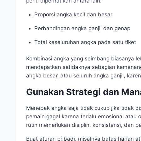
perlu diperhatikan antara lain:
Proporsi angka kecil dan besar
Perbandingan angka ganjil dan genap
Total keseluruhan angka pada satu tiket
Kombinasi angka yang seimbang biasanya leb
mendapatkan setidaknya sebagian kemenangan
angka besar, atau seluruh angka ganjil, kare
Gunakan Strategi dan Man
Menebak angka saja tidak cukup jika tidak d
pemain gagal karena terlalu emosional atau 
rutin memerlukan disiplin, konsistensi, dan b
Buat aturan pribadi, misalnya batas harian 