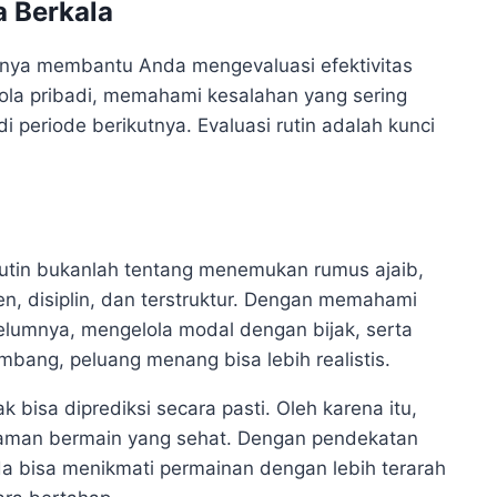
a Berkala
lnya membantu Anda mengevaluasi efektivitas
t pola pribadi, memahami kesalahan yang sering
i periode berikutnya. Evaluasi rutin adalah kunci
utin bukanlah tentang menemukan rumus ajaib,
n, disiplin, dan terstruktur. Dengan memahami
belumnya, mengelola modal dengan bijak, serta
mbang, peluang menang bisa lebih realistis.
ak bisa diprediksi secara pasti. Oleh karena itu,
alaman bermain yang sehat. Dengan pendekatan
nda bisa menikmati permainan dengan lebih terarah