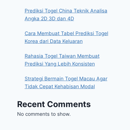
Prediksi Togel China Teknik Analisa
Angka 2D 3D dan 4D
Cara Membuat Tabel Prediksi Togel
Korea dari Data Keluaran
Rahasia Togel Taiwan Membuat
Prediksi Yang Lebih Konsisten
Strategi Bermain Togel Macau Agar
Tidak Cepat Kehabisan Modal
Recent Comments
No comments to show.