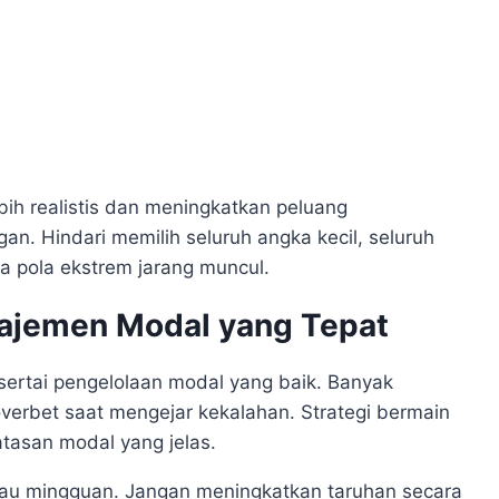
ih realistis dan meningkatkan peluang
. Hindari memilih seluruh angka kecil, seluruh
na pola ekstrem jarang muncul.
ajemen Modal yang Tepat
isertai pengelolaan modal yang baik. Banyak
overbet saat mengejar kekalahan. Strategi bermain
atasan modal yang jelas.
atau mingguan. Jangan meningkatkan taruhan secara