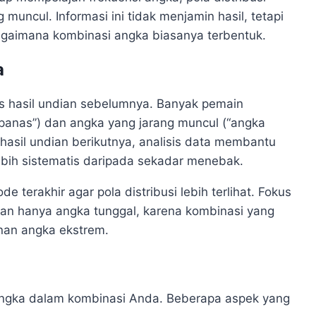
 muncul. Informasi ini tidak menjamin hasil, tetapi
agaimana kombinasi angka biasanya terbentuk.
a
is hasil undian sebelumnya. Banyak pemain
panas”) dan angka yang jarang muncul (“angka
 hasil undian berikutnya, analisis data membantu
bih sistematis daripada sekadar menebak.
e terakhir agar pola distribusi lebih terlihat. Fokus
an hanya angka tunggal, karena kombinasi yang
nan angka ekstrem.
i angka dalam kombinasi Anda. Beberapa aspek yang