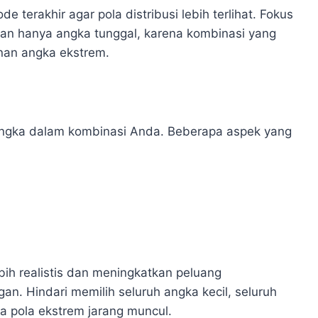
e terakhir agar pola distribusi lebih terlihat. Fokus
an hanya angka tunggal, karena kombinasi yang
nan angka ekstrem.
i angka dalam kombinasi Anda. Beberapa aspek yang
ih realistis dan meningkatkan peluang
. Hindari memilih seluruh angka kecil, seluruh
na pola ekstrem jarang muncul.