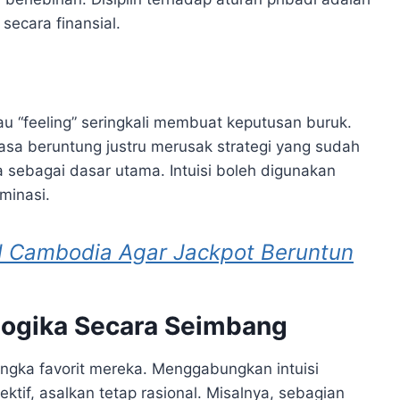
secara finansial.
au “feeling” seringkali membuat keputusan buruk.
sa beruntung justru merusak strategi yang sudah
 sebagai dasar utama. Intuisi boleh digunakan
minasi.
el Cambodia Agar Jackpot Beruntun
 Logika Secara Seimbang
angka favorit mereka. Menggabungkan intuisi
ktif, asalkan tetap rasional. Misalnya, sebagian