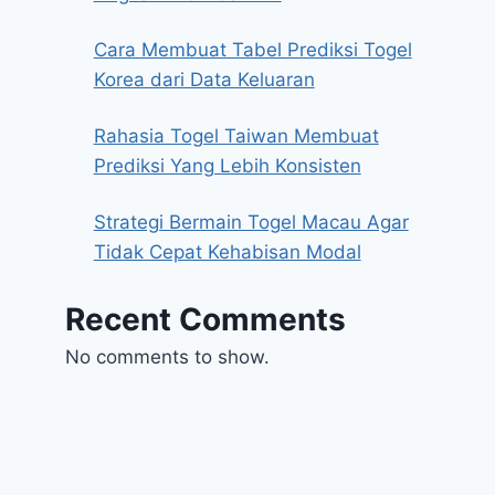
Cara Membuat Tabel Prediksi Togel
Korea dari Data Keluaran
Rahasia Togel Taiwan Membuat
Prediksi Yang Lebih Konsisten
Strategi Bermain Togel Macau Agar
Tidak Cepat Kehabisan Modal
Recent Comments
No comments to show.