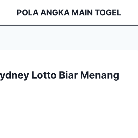
POLA ANGKA MAIN TOGEL
ydney Lotto Biar Menang