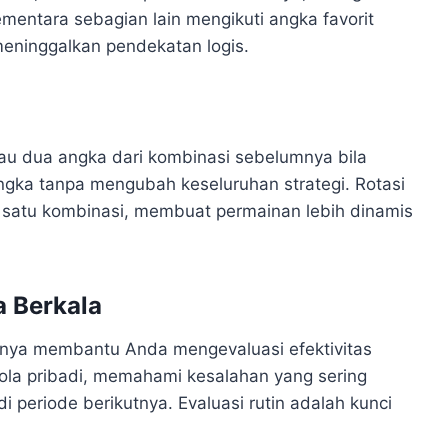
ementara sebagian lain mengikuti angka favorit
 meninggalkan pendekatan logis.
atau dua angka dari kombinasi sebelumnya bila
angka tanpa mengubah keseluruhan strategi. Rotasi
satu kombinasi, membuat permainan lebih dinamis
a Berkala
lnya membantu Anda mengevaluasi efektivitas
t pola pribadi, memahami kesalahan yang sering
i periode berikutnya. Evaluasi rutin adalah kunci