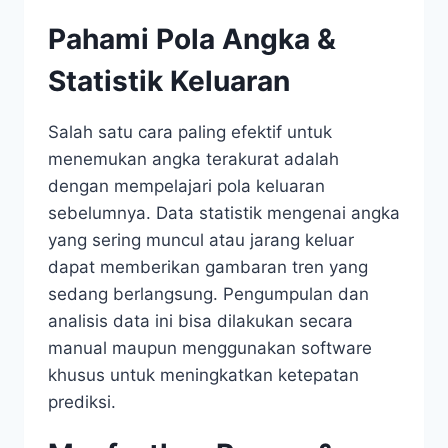
Pahami Pola Angka &
Statistik Keluaran
Salah satu cara paling efektif untuk
menemukan angka terakurat adalah
dengan mempelajari pola keluaran
sebelumnya. Data statistik mengenai angka
yang sering muncul atau jarang keluar
dapat memberikan gambaran tren yang
sedang berlangsung. Pengumpulan dan
analisis data ini bisa dilakukan secara
manual maupun menggunakan software
khusus untuk meningkatkan ketepatan
prediksi.