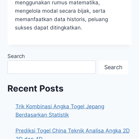
menggunakan rumus matematika,
mengelola modal secara bijak, serta
memanfaatkan data historis, peluang
sukses dapat ditingkatkan.
Search
Search
Recent Posts
Trik Kombinasi Angka Togel Jepang
Berdasarkan Statistik
Prediksi Togel China Teknik Analisa Angka 2D
3D dan 4D