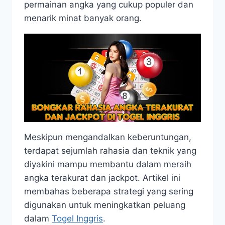
permainan angka yang cukup populer dan
menarik minat banyak orang.
Meskipun mengandalkan keberuntungan,
terdapat sejumlah rahasia dan teknik yang
diyakini mampu membantu dalam meraih
angka terakurat dan jackpot. Artikel ini
membahas beberapa strategi yang sering
digunakan untuk meningkatkan peluang
dalam
Togel Inggris
.