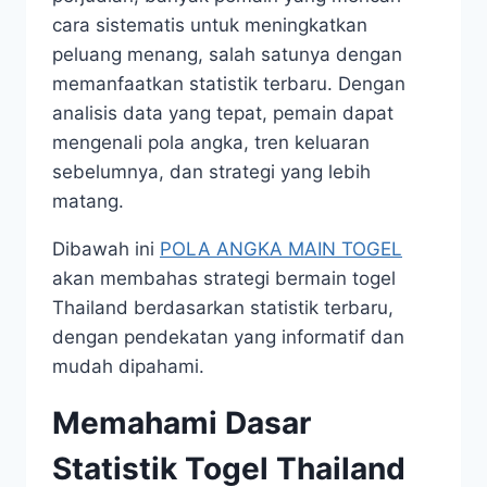
cara sistematis untuk meningkatkan
peluang menang, salah satunya dengan
memanfaatkan statistik terbaru. Dengan
analisis data yang tepat, pemain dapat
mengenali pola angka, tren keluaran
sebelumnya, dan strategi yang lebih
matang.
Dibawah ini
POLA ANGKA MAIN TOGEL
akan membahas strategi bermain togel
Thailand berdasarkan statistik terbaru,
dengan pendekatan yang informatif dan
mudah dipahami.
Memahami Dasar
Statistik Togel Thailand