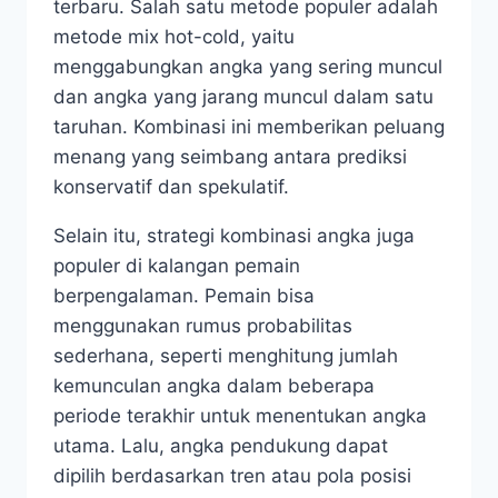
terbaru. Salah satu metode populer adalah
metode mix hot-cold, yaitu
menggabungkan angka yang sering muncul
dan angka yang jarang muncul dalam satu
taruhan. Kombinasi ini memberikan peluang
menang yang seimbang antara prediksi
konservatif dan spekulatif.
Selain itu, strategi kombinasi angka juga
populer di kalangan pemain
berpengalaman. Pemain bisa
menggunakan rumus probabilitas
sederhana, seperti menghitung jumlah
kemunculan angka dalam beberapa
periode terakhir untuk menentukan angka
utama. Lalu, angka pendukung dapat
dipilih berdasarkan tren atau pola posisi