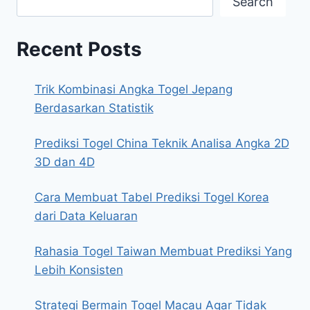
Search
Recent Posts
Trik Kombinasi Angka Togel Jepang
Berdasarkan Statistik
Prediksi Togel China Teknik Analisa Angka 2D
3D dan 4D
Cara Membuat Tabel Prediksi Togel Korea
dari Data Keluaran
Rahasia Togel Taiwan Membuat Prediksi Yang
Lebih Konsisten
Strategi Bermain Togel Macau Agar Tidak