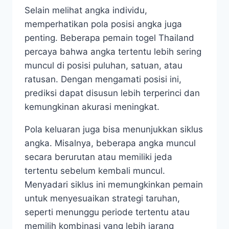
Selain melihat angka individu,
memperhatikan pola posisi angka juga
penting. Beberapa pemain togel Thailand
percaya bahwa angka tertentu lebih sering
muncul di posisi puluhan, satuan, atau
ratusan. Dengan mengamati posisi ini,
prediksi dapat disusun lebih terperinci dan
kemungkinan akurasi meningkat.
Pola keluaran juga bisa menunjukkan siklus
angka. Misalnya, beberapa angka muncul
secara berurutan atau memiliki jeda
tertentu sebelum kembali muncul.
Menyadari siklus ini memungkinkan pemain
untuk menyesuaikan strategi taruhan,
seperti menunggu periode tertentu atau
memilih kombinasi yang lebih jarang