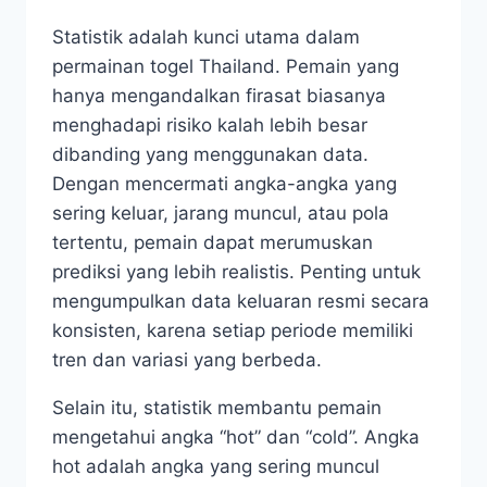
Statistik adalah kunci utama dalam
permainan togel Thailand. Pemain yang
hanya mengandalkan firasat biasanya
menghadapi risiko kalah lebih besar
dibanding yang menggunakan data.
Dengan mencermati angka-angka yang
sering keluar, jarang muncul, atau pola
tertentu, pemain dapat merumuskan
prediksi yang lebih realistis. Penting untuk
mengumpulkan data keluaran resmi secara
konsisten, karena setiap periode memiliki
tren dan variasi yang berbeda.
Selain itu, statistik membantu pemain
mengetahui angka “hot” dan “cold”. Angka
hot adalah angka yang sering muncul