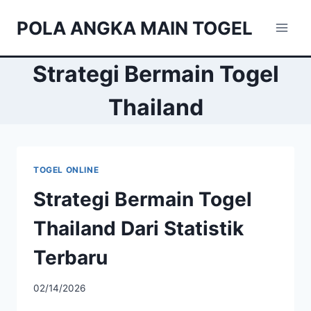
Skip
POLA ANGKA MAIN TOGEL
to
content
Strategi Bermain Togel
Thailand
TOGEL ONLINE
Strategi Bermain Togel
Thailand Dari Statistik
Terbaru
02/14/2026