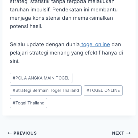
strategi statistik tanpa tergoda melakukan
taruhan impulsif. Pendekatan ini membantu
menjaga konsistensi dan memaksimalkan
potensi hasil.
Selalu update dengan dunia
togel online
dan
pelajari strategi menang yang efektif hanya di
sini.
Post
#
POLA ANGKA MAIN TOGEL
Tags:
#
Strategi Bermain Togel Thailand
#
TOGEL ONLINE
#
Togel Thailand
Post
PREVIOUS
NEXT