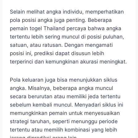
Selain melihat angka individu, memperhatikan
pola posisi angka juga penting. Beberapa
pemain togel Thailand percaya bahwa angka
tertentu lebih sering muncul di posisi puluhan,
satuan, atau ratusan. Dengan mengamati
posisi ini, prediksi dapat disusun lebih
terperinci dan kemungkinan akurasi meningkat.
Pola keluaran juga bisa menunjukkan siklus
angka. Misalnya, beberapa angka muncul
secara berurutan atau memiliki jeda tertentu
sebelum kembali muncul. Menyadari siklus ini
memungkinkan pemain untuk menyesuaikan
strategi taruhan, seperti menunggu periode
tertentu atau memilih kombinasi yang lebih