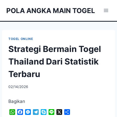
Skip
POLA ANGKA MAIN TOGEL
to
content
TOGEL ONLINE
Strategi Bermain Togel
Thailand Dari Statistik
Terbaru
02/14/2026
Bagikan
W
F
M
T
S
L
X
S