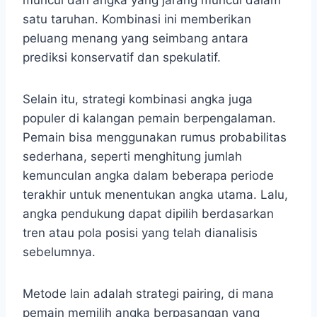
muncul dan angka yang jarang muncul dalam
satu taruhan. Kombinasi ini memberikan
peluang menang yang seimbang antara
prediksi konservatif dan spekulatif.
Selain itu, strategi kombinasi angka juga
populer di kalangan pemain berpengalaman.
Pemain bisa menggunakan rumus probabilitas
sederhana, seperti menghitung jumlah
kemunculan angka dalam beberapa periode
terakhir untuk menentukan angka utama. Lalu,
angka pendukung dapat dipilih berdasarkan
tren atau pola posisi yang telah dianalisis
sebelumnya.
Metode lain adalah strategi pairing, di mana
pemain memilih angka berpasangan yang