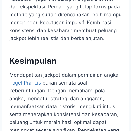
dan ekspektasi. Pemain yang tetap fokus pada
metode yang sudah direncanakan lebih mampu
menghindari keputusan impulsif. Kombinasi
konsistensi dan kesabaran membuat peluang
jackpot lebih realistis dan berkelanjutan.
Kesimpulan
Mendapatkan jackpot dalam permainan angka
Togel Prancis
bukan semata soal
keberuntungan. Dengan memahami pola
angka, mengatur strategi dan anggaran,
memanfaatkan data historis, mengikuti intuisi,
serta menerapkan konsistensi dan kesabaran,
peluang untuk meraih hasil optimal dapat
meningkat secara signifikan. Pendekatan yang