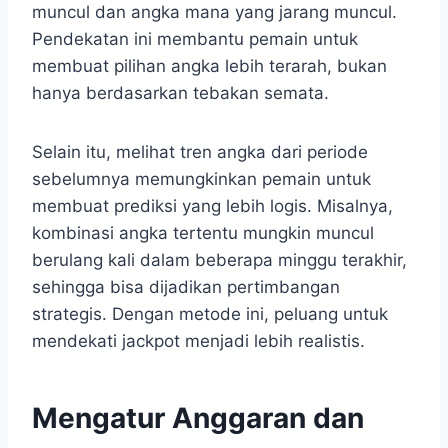
muncul dan angka mana yang jarang muncul.
Pendekatan ini membantu pemain untuk
membuat pilihan angka lebih terarah, bukan
hanya berdasarkan tebakan semata.
Selain itu, melihat tren angka dari periode
sebelumnya memungkinkan pemain untuk
membuat prediksi yang lebih logis. Misalnya,
kombinasi angka tertentu mungkin muncul
berulang kali dalam beberapa minggu terakhir,
sehingga bisa dijadikan pertimbangan
strategis. Dengan metode ini, peluang untuk
mendekati jackpot menjadi lebih realistis.
Mengatur Anggaran dan