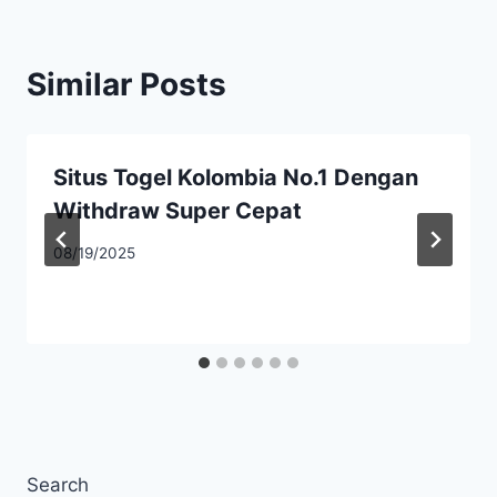
Similar Posts
Situs Togel Kolombia No.1 Dengan
Withdraw Super Cepat
08/19/2025
Search