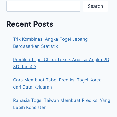
Search
Recent Posts
Trik Kombinasi Angka Togel Jepang
Berdasarkan Statistik
Prediksi Togel China Teknik Analisa Angka 2D
3D dan 4D
Cara Membuat Tabel Prediksi Togel Korea
dari Data Keluaran
Rahasia Togel Taiwan Membuat Prediksi Yang
Lebih Konsisten