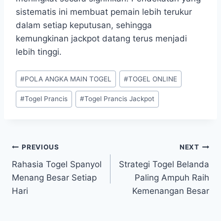
sistematis ini membuat pemain lebih terukur
dalam setiap keputusan, sehingga
kemungkinan jackpot datang terus menjadi
lebih tinggi.
Post
#
POLA ANGKA MAIN TOGEL
#
TOGEL ONLINE
Tags:
#
Togel Prancis
#
Togel Prancis Jackpot
Post
PREVIOUS
NEXT
Rahasia Togel Spanyol
Strategi Togel Belanda
navigation
Menang Besar Setiap
Paling Ampuh Raih
Hari
Kemenangan Besar