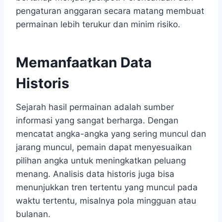
pengaturan anggaran secara matang membuat
permainan lebih terukur dan minim risiko.
Memanfaatkan Data
Historis
Sejarah hasil permainan adalah sumber
informasi yang sangat berharga. Dengan
mencatat angka-angka yang sering muncul dan
jarang muncul, pemain dapat menyesuaikan
pilihan angka untuk meningkatkan peluang
menang. Analisis data historis juga bisa
menunjukkan tren tertentu yang muncul pada
waktu tertentu, misalnya pola mingguan atau
bulanan.