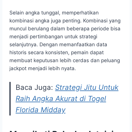
Selain angka tunggal, memperhatikan
kombinasi angka juga penting. Kombinasi yang
muncul berulang dalam beberapa periode bisa
menjadi pertimbangan untuk strategi
selanjutnya. Dengan memanfaatkan data
historis secara konsisten, pemain dapat
membuat keputusan lebih cerdas dan peluang
jackpot menjadi lebih nyata.
Baca Juga:
Strategi Jitu Untuk
Raih Angka Akurat di Togel
Florida Midday