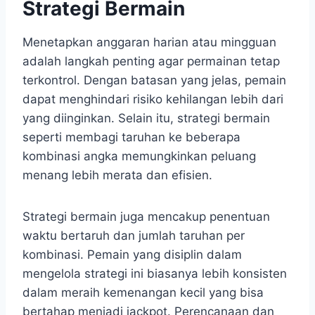
Strategi Bermain
Menetapkan anggaran harian atau mingguan
adalah langkah penting agar permainan tetap
terkontrol. Dengan batasan yang jelas, pemain
dapat menghindari risiko kehilangan lebih dari
yang diinginkan. Selain itu, strategi bermain
seperti membagi taruhan ke beberapa
kombinasi angka memungkinkan peluang
menang lebih merata dan efisien.
Strategi bermain juga mencakup penentuan
waktu bertaruh dan jumlah taruhan per
kombinasi. Pemain yang disiplin dalam
mengelola strategi ini biasanya lebih konsisten
dalam meraih kemenangan kecil yang bisa
bertahap menjadi jackpot. Perencanaan dan