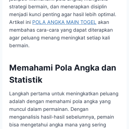
strategi bermain, dan menerapkan disiplin
menjadi kunci penting agar hasil lebih optimal.
Artikel ini
POLA ANGKA MAIN TOGEL
akan
membahas cara-cara yang dapat diterapkan
agar peluang menang meningkat setiap kali
bermain.
Memahami Pola Angka dan
Statistik
Langkah pertama untuk meningkatkan peluang
adalah dengan memahami pola angka yang
muncul dalam permainan. Dengan
menganalisis hasil-hasil sebelumnya, pemain
bisa mengetahui angka mana yang sering