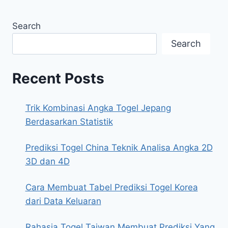
Search
Search
Recent Posts
Trik Kombinasi Angka Togel Jepang
Berdasarkan Statistik
Prediksi Togel China Teknik Analisa Angka 2D
3D dan 4D
Cara Membuat Tabel Prediksi Togel Korea
dari Data Keluaran
Rahasia Togel Taiwan Membuat Prediksi Yang