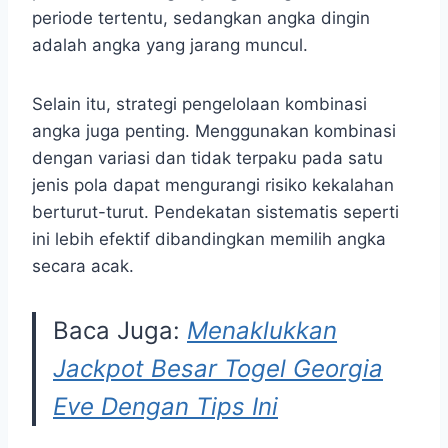
periode tertentu, sedangkan angka dingin
adalah angka yang jarang muncul.
Selain itu, strategi pengelolaan kombinasi
angka juga penting. Menggunakan kombinasi
dengan variasi dan tidak terpaku pada satu
jenis pola dapat mengurangi risiko kekalahan
berturut-turut. Pendekatan sistematis seperti
ini lebih efektif dibandingkan memilih angka
secara acak.
Baca Juga:
Menaklukkan
Jackpot Besar Togel Georgia
Eve Dengan Tips Ini