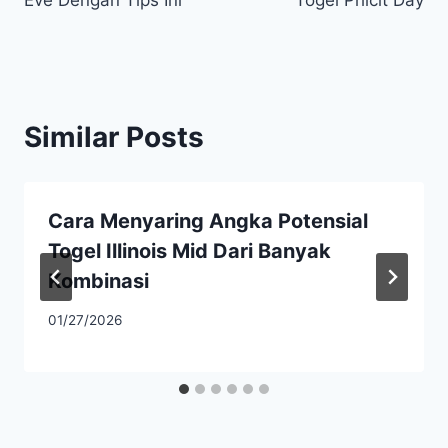
Eve Dengan Tips Ini
Togel Phicit Day
Similar Posts
Cara Menyaring Angka Potensial
Togel Illinois Mid Dari Banyak
Kombinasi
01/27/2026