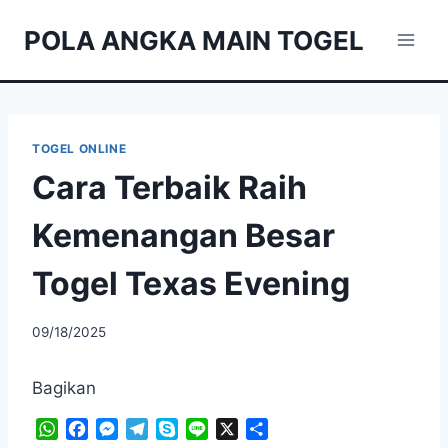
Skip
POLA ANGKA MAIN TOGEL
to
content
TOGEL ONLINE
Cara Terbaik Raih
Kemenangan Besar
Togel Texas Evening
09/18/2025
Bagikan
W
F
M
T
S
L
X
S