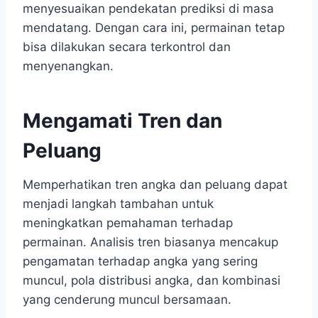
menyesuaikan pendekatan prediksi di masa
mendatang. Dengan cara ini, permainan tetap
bisa dilakukan secara terkontrol dan
menyenangkan.
Mengamati Tren dan
Peluang
Memperhatikan tren angka dan peluang dapat
menjadi langkah tambahan untuk
meningkatkan pemahaman terhadap
permainan. Analisis tren biasanya mencakup
pengamatan terhadap angka yang sering
muncul, pola distribusi angka, dan kombinasi
yang cenderung muncul bersamaan.