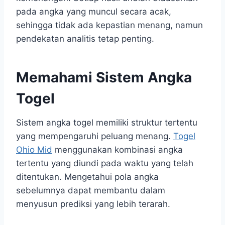
pada angka yang muncul secara acak,
sehingga tidak ada kepastian menang, namun
pendekatan analitis tetap penting.
Memahami Sistem Angka
Togel
Sistem angka togel memiliki struktur tertentu
yang mempengaruhi peluang menang.
Togel
Ohio Mid
menggunakan kombinasi angka
tertentu yang diundi pada waktu yang telah
ditentukan. Mengetahui pola angka
sebelumnya dapat membantu dalam
menyusun prediksi yang lebih terarah.