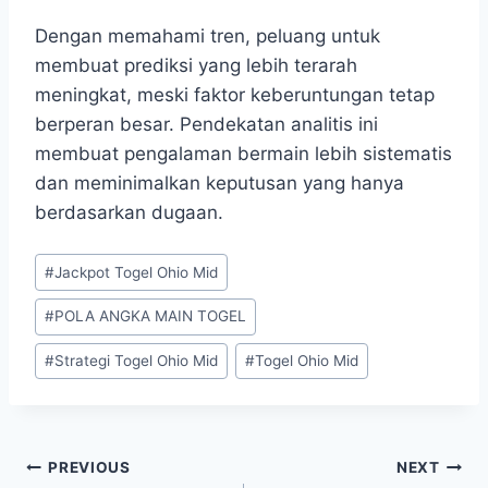
Dengan memahami tren, peluang untuk
membuat prediksi yang lebih terarah
meningkat, meski faktor keberuntungan tetap
berperan besar. Pendekatan analitis ini
membuat pengalaman bermain lebih sistematis
dan meminimalkan keputusan yang hanya
berdasarkan dugaan.
Post
#
Jackpot Togel Ohio Mid
Tags:
#
POLA ANGKA MAIN TOGEL
#
Strategi Togel Ohio Mid
#
Togel Ohio Mid
Post
PREVIOUS
NEXT