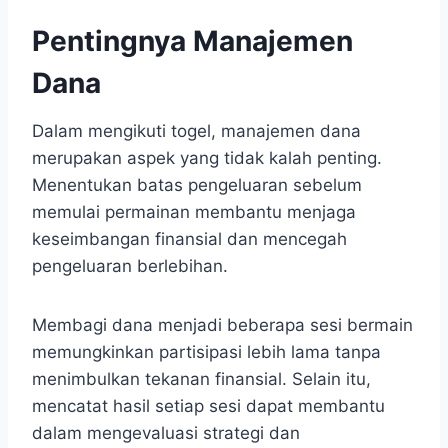
Pentingnya Manajemen
Dana
Dalam mengikuti togel, manajemen dana
merupakan aspek yang tidak kalah penting.
Menentukan batas pengeluaran sebelum
memulai permainan membantu menjaga
keseimbangan finansial dan mencegah
pengeluaran berlebihan.
Membagi dana menjadi beberapa sesi bermain
memungkinkan partisipasi lebih lama tanpa
menimbulkan tekanan finansial. Selain itu,
mencatat hasil setiap sesi dapat membantu
dalam mengevaluasi strategi dan