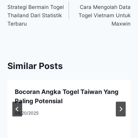
Strategi Bermain Togel
Cara Mengolah Data
navigation
Thailand Dari Statistik
Togel Vietnam Untuk
Terbaru
Maxwin
Similar Posts
Bocoran Angka Togel Taiwan Yang
Paling Potensial
08/20/2025